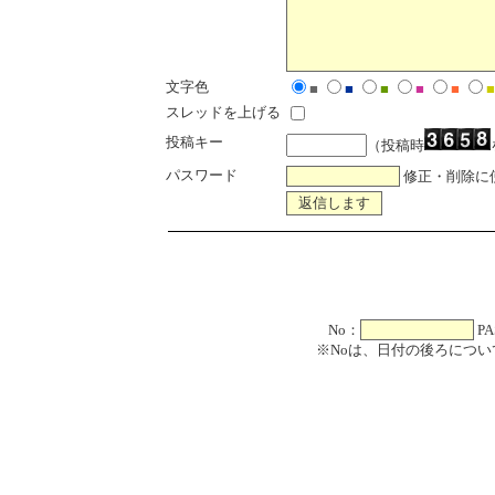
文字色
■
■
■
■
■
■
スレッドを上げる
投稿キー
（投稿時
パスワード
修正・削除に
No：
PA
※Noは、日付の後ろについ