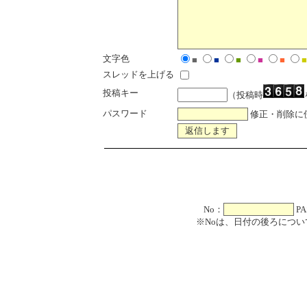
文字色
■
■
■
■
■
■
スレッドを上げる
投稿キー
（投稿時
パスワード
修正・削除に
No：
PA
※Noは、日付の後ろについ