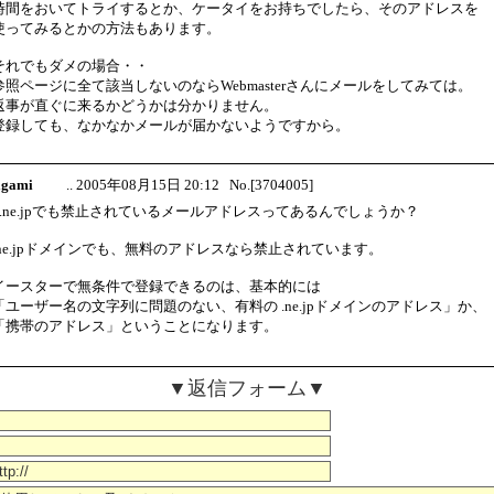
時間をおいてトライするとか、ケータイをお持ちでしたら、そのアドレスを
使ってみるとかの方法もあります。
それでもダメの場合・・
参照ページに全て該当しないのならWebmasterさんにメールをしてみては。
返事が直ぐに来るかどうかは分かりません。
登録しても、なかなかメールが届かないようですから。
sagami
.. 2005年08月15日 20:12 No.[3704005]
>.ne.jpでも禁止されているメールアドレスってあるんでしょうか？
.ne.jpドメインでも、無料のアドレスなら禁止されています。
イースターで無条件で登録できるのは、基本的には
「ユーザー名の文字列に問題のない、有料の .ne.jpドメインのアドレス」か、
「携帯のアドレス」ということになります。
▼返信フォーム▼