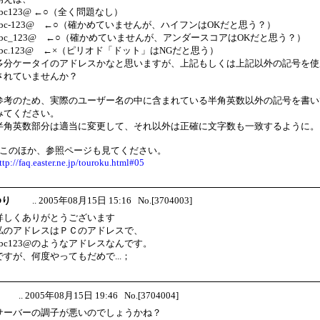
abc123@ ←○（全く問題なし）
abc-123@ ←○（確かめていませんが、ハイフンはOKだと思う？）
abc_123@ ←○（確かめていませんが、アンダースコアはOKだと思う？）
abc.123@ ←×（ピリオド「ドット」はNGだと思う）
多分ケータイのアドレスかなと思いますが、上記もしくは上記以外の記号を使
されていませんか？
参考のため、実際のユーザー名の中に含まれている半角英数以外の記号を書い
みてください。
半角英数部分は適当に変更して、それ以外は正確に文字数も一致するように。
↓このほか、参照ページも見てください。
ttp://faq.easter.ne.jp/touroku.html#05
 ゆり
.. 2005年08月15日 15:16 No.[3704003]
詳しくありがとうございます
私のアドレスはＰＣのアドレスで、
abc123@のようなアドレスなんです。
ですが、何度やってもだめで...；
×
.. 2005年08月15日 19:46 No.[3704004]
サーバーの調子が悪いのでしょうかね？