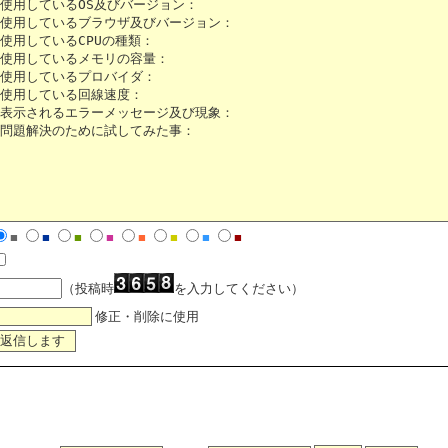
■
■
■
■
■
■
■
■
（投稿時
を入力してください）
修正・削除に使用