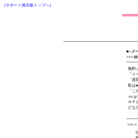
[サポート掲示板トップへ]
■--
>>>
無料
『イ
「原
私は●
「こ
.n
ＨＰ
どな
>>> 