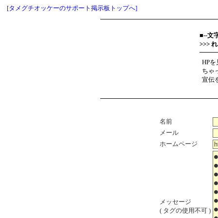
[タメグチオッケーのサポート掲示板トップへ]
■--
>>>
HP
ちゃ
宣伝
名前
メール
ホームページ
メッセージ
( タグの使用不可 )