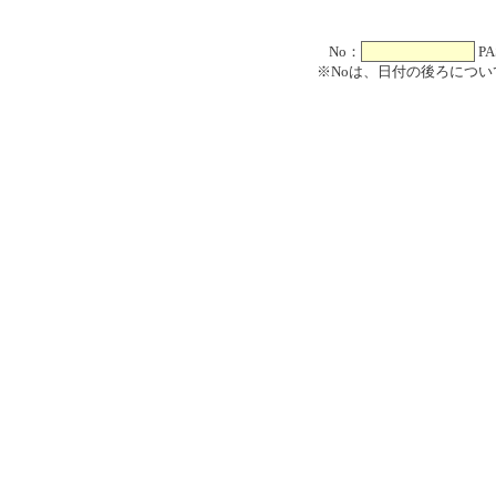
No：
PA
※Noは、日付の後ろについ