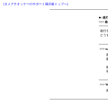
[タメグチオッケーのサポート掲示板トップへ]
■--改
>>>
改行
どう
>>> 
>>>