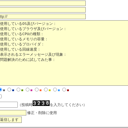
■
■
■
■
■
■
■
■
（投稿時
を入力してください）
修正・削除に使用