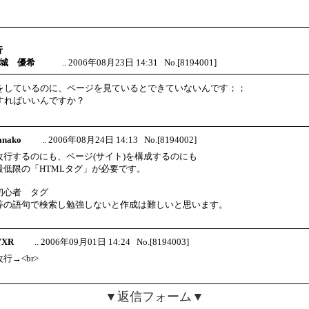
行
 金城 優希
.. 2006年08月23日 14:31 No.[8194001]
をしているのに、ページを見ているとできていないんです；；
すればいいんですか？
nanako
.. 2006年08月24日 14:13 No.[8194002]
改行するのにも、ページ(サイト)を構成するのにも
最低限の「HTMLタグ」が必要です。
初心者 タグ
等の語句で検索し勉強しないと作成は難しいと思います。
 WXR
.. 2006年09月01日 14:24 No.[8194003]
改行→<br>
▼返信フォーム▼