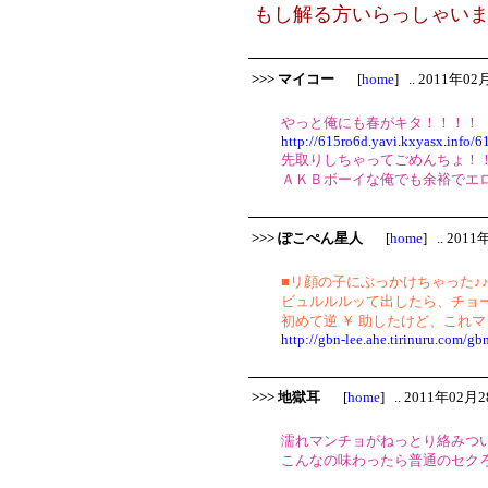
もし解る方いらっしゃいまし
>>> マイコー
[
home
] .. 2011年02
やっと俺にも春がキタ！！！！
http://615ro6d.yavi.kxyasx.info/6
先取りしちゃってごめんちょ！！
ＡＫＢボーイな俺でも余裕でエロ
>>> ぽこぺん星人
[
home
] .. 201
■リ顔の子にぶっかけちゃった♪♪♪
ビュルルルッて出したら、チョ
初めて逆 ￥ 助したけど、これ
http://gbn-lee.ahe.tirinuru.com/gbn
>>> 地獄耳
[
home
] .. 2011年02月2
濡れマンチョがねっとり絡みつ
こんなの味わったら普通のセク