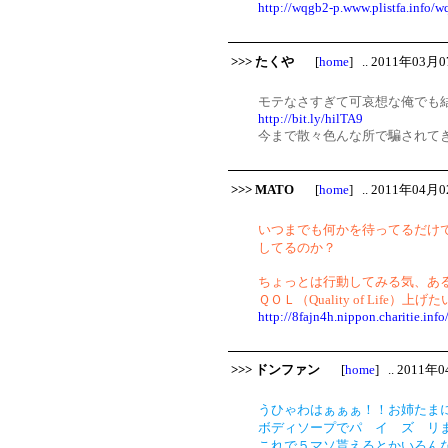
http://wqgb2-p.www.plistfa.info/w
>>> たくや
[
home
] .. 2011年03月0
モテなさすぎて可哀想な俺でも
http://bit.ly/hilTA9
今まで散々色んな所で騙されて
>>> MATO
[
home
] .. 2011年04月0
いつまでも何かを待ってるだけ
してるのか？
ちょっとは行動してみる気、あ
ＱＯＬ（Quality of Life）
http://8fajn4h.nippon.charitie.info
>>> ドンファン
[
home
] .. 2011年
うひゃわはぁぁぁ！！お姉たま
ボディソープでパ イ ズ リ
これで５マソ貰えるとかいろん