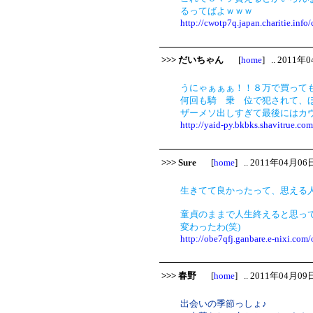
るってばよｗｗｗ
http://cwotp7q.japan.charitie.info
>>> だいちゃん
[
home
] .. 2011年
うにゃぁぁぁ！！８万で買って
何回も騎 乗 位で犯されて、
ザーメソ出しすぎて最後にはカウ
http://yaid-py.bkbks.shavitrue.com
>>> Sure
[
home
] .. 2011年04月06日
生きてて良かったって、思える
童貞のままで人生終えると思っ
変わったわ(笑)
http://obe7qfj.ganbare.e-nixi.com/
>>> 春野
[
home
] .. 2011年04月09日
出会いの季節っしょ♪