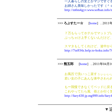
一人暮らしの女とかマジですぐ
お姉さん美味しかったです（＾
http://m6m4gyv.www.sofban.info
>>> ろぶすたー☆
[
home
] .. 201
７万もらってホテルでマットプレ
ぶっちゃけ上手くないんだけど、
スマタもしてくれけど、途中か
http://7tn934z.help.to-hoku.info/
>>> 熊五郎
[
home
] .. 2011年04月1
お風呂で洗いっこ楽すぅぃぃぃぃ！！
若い女の子にあんな体中さわら
もー我慢できなくてベッドに戻
これやってたら風 俗とか行く気
http://faey430.jp.mg999.info/faey
▼