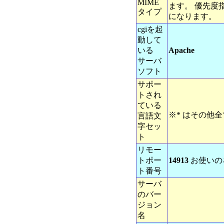
MIME
ます。 優先度
タイプ
になります。
cgiを起
動して
いる
Apache
サーバ
ソフト
サポー
トされ
ている
※* はその他
言語文
字セッ
ト
リモー
トポー
14913
お使いの
ト番号
サーバ
のバー
ジョン
名