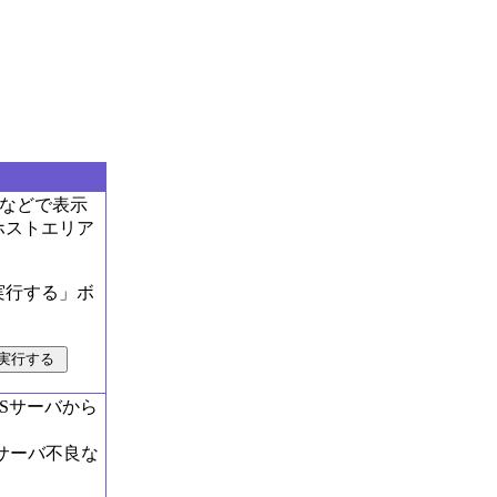
板などで表示
やホストエリア
を実行する」ボ
NSサーバから
Sサーバ不良な