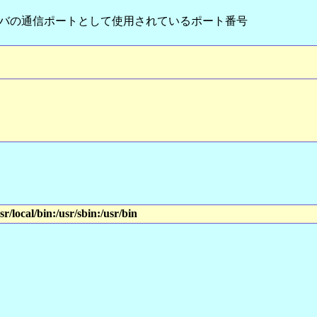
サーバの通信ポートとして使用されているポート番号
usr/local/bin:/usr/sbin:/usr/bin