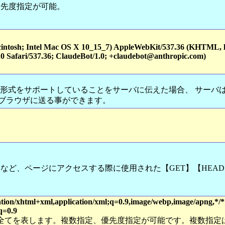
先度指定が可能。
cintosh; Intel Mac OS X 10_15_7) AppleWebKit/537.36 (KHTML, l
0 Safari/537.36; ClaudeBot/1.0; +claudebot@anthropic.com)
ip 形式をサポートしていることをサーバに伝えた場合、 サーバ
してブラウザに送る事ができます。
など、ページにアクセスする際に使用された【GET】【HEAD】
cation/xhtml+xml,application/xml;q=0.9,image/webp,image/apng,*/*;
q=0.9
の他全てを表します。複数指定、優先度指定が可能です。複数指