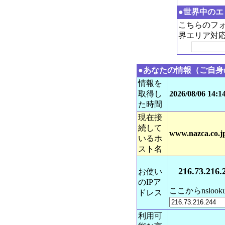
●世界中のエ
こちらのフォ
界エリア対
●あなたの情報（ご自身
情報を
取得し
2026/08/06 14:1
た時間
現在接
続して
www.nazca.co.j
いるホ
スト名
216.73.216.
お使い
のIPア
ここからnsl
ドレス
利用可