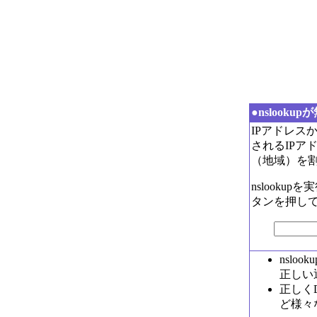
●
nslookup
が
IPアドレス
されるIPアド
（地域）を
nslooku
タンを押し
nsl
正しい
正しく
ど様々