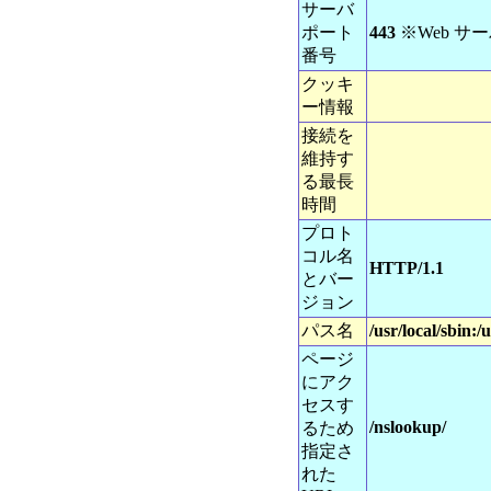
サーバ
ポート
443
※Web 
番号
クッキ
ー情報
接続を
維持す
る最長
時間
プロト
コル名
HTTP/1.1
とバー
ジョン
パス名
/usr/local/sbin:/
ページ
にアク
セスす
/nslookup/
るため
指定さ
れた