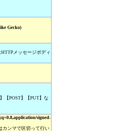
ike Gecko)
はHTTPメッセージボディ
【POST】【PUT】な
q=0.8,application/signed-
定はカンマで区切って行い