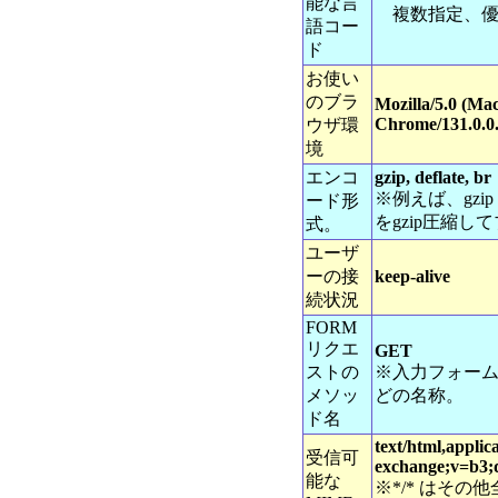
能な言
複数指定、優
語コー
ド
お使い
のブラ
Mozilla/5.0 (Ma
Chrome/131.0.0.
ウザ環
境
エンコ
gzip, deflate, br
※例えば、gz
ード形
をgzip圧縮
式。
ユーザ
ーの接
keep-alive
続状況
FORM
リクエ
GET
ストの
※入力フォーム
メソッ
どの名称。
ド名
text/html,appli
受信可
exchange;v=b3;
能な
※*/* はそ