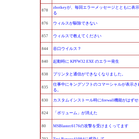
zhotkeyが、毎回エラーメッセージとともに表
878
る
876
ウィルスが駆除できない
857
ウィルスで教えてください
844
谷口ウイルス？
840
起動時に KPFW32.EXE のエラー発生
838
プリンタと通信ができなくなりました。
仕事中にキングソフトのコマーシャルが表示さ
835
る。
830
カスタムインストール時にfirewall機能がはず
824
「ボリューム」が消えた
80
MSBlaster.6176の攻撃を受けまくってます
792
Troj.Bancos41984に感染して