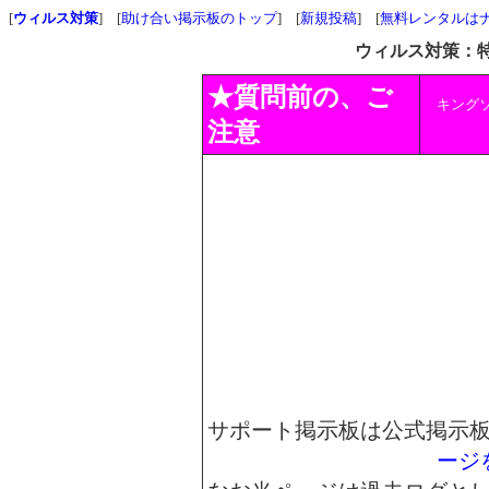
[
ウィルス対策
] [
助け合い掲示板のトップ
] [
新規投稿
] [
無料レンタルは
ウィルス対策：特
★質問前の、ご
キング
注意
サポート掲示板は公式掲示
ージ