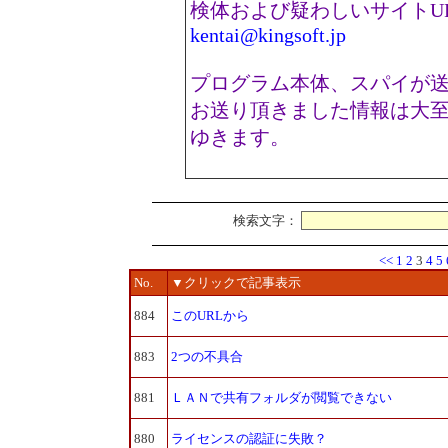
検体および疑わしいサイトU
kentai@kingsoft.jp
プログラム本体、スパイが送
お送り頂きました情報は大
ゆきます。
検索文字：
<<
1
2
3
4
5
No.
▼クリックで記事表示
884
このURLから
883
2つの不具合
881
ＬＡＮで共有フォルダが閲覧できない
880
ライセンスの認証に失敗？