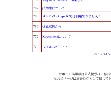
787
試用版について
783
SONY VAIO type R では利用できません！
780
休止状態から
779
Kwatch.exeについて
774
ウイルスが・・・
<<
1
2
3
4
5
サポート掲示板は公式掲示板に移行
なお当ページは過去ログとして残して