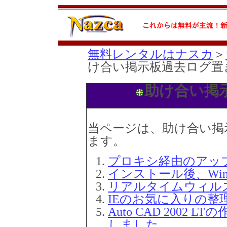
無料レンタルはナスカ
＞
け合い掲示板過去ログ置
助け合い掲
当ページは、助け合い掲
ます。
プロキシ経由のアッ
インストール後、Win
リアルタイムウィル
IEのお気に入りの整
Auto CAD 200
しました。